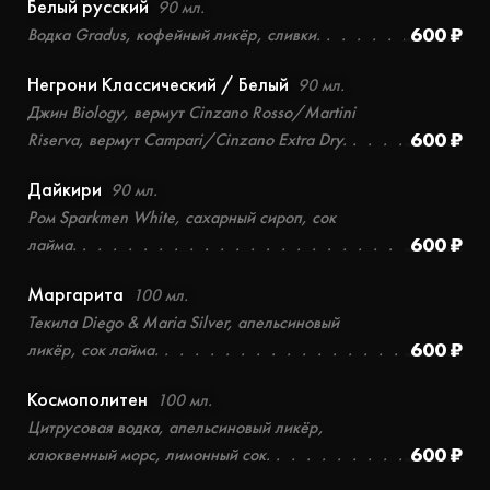
Белый русский
90 мл.
600 ₽
Водка Gradus, кофейный ликёр, сливки.
Негрони Классический / Белый
90 мл.
Джин Biology, вермут Cinzano Rosso/Martini
600 ₽
Riserva, вермут Campari/Cinzano Extra Dry.
Дайкири
90 мл.
Ром Sparkmen White, сахарный сироп, сок
600 ₽
лайма.
Маргарита
100 мл.
Текила Diego & Maria Silver, апельсиновый
600 ₽
ликёр, сок лайма.
Космополитен
100 мл.
Цитрусовая водка, апельсиновый ликёр,
600 ₽
клюквенный морс, лимонный сок.