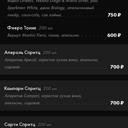
Водка Gradus, текила Diego & Maria Silver, ром
Sparkmen White, джин Biology, апельсиновый
750 ₽
ликёр, сoca-сola, сок лайма.
Фиеро Тоник
200 мл.
600 ₽
Вермут Martini Fiero, тоник, апельсин.
Апероль Спритц
200 мл.
Аперитив Aperol, игристое сухое вино, апельсин,
700 ₽
содовая.
Кампари Спритц
200 мл.
Аперитив Campari, игристое сухое вино,
700 ₽
апельсин, содовая.
Сарти Спритц
200 мл.