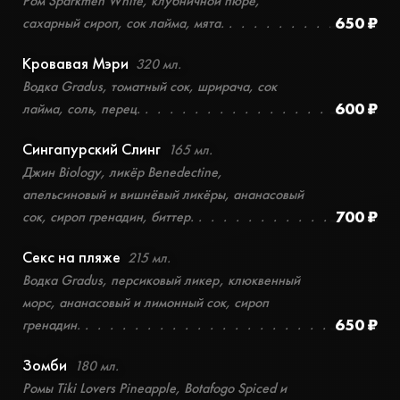
Ром Sparkmen White, клубничной пюре,
650 ₽
сахарный сироп, сок лайма, мята.
Кровавая Мэри
320 мл.
Водка Gradus, томатный сок, шрирача, сок
600 ₽
лайма, соль, перец.
Сингапурский Слинг
165 мл.
Джин Biology, ликёр Benedectine,
апельсиновый и вишнёвый ликёры, ананасовый
700 ₽
сок, сироп гренадин, биттер.
Секс на пляже
215 мл.
Водка Gradus, персиковый ликер, клюквенный
морс, ананасовый и лимонный сок, сироп
650 ₽
гренадин.
Зомби
180 мл.
Ромы Tiki Lovers Pineapple, Botafogo Spiced и