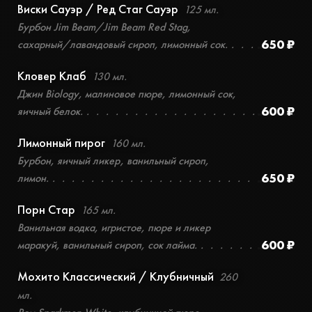
Виски Сауэр / Ред Стаг Сауэр
125 мл.
Бурбон Jim Beam/Jim Beam Red Stag,
650 ₽
сахарный/лавандовый сироп, лимонный сок.
Кловер Клаб
130 мл.
Джин Biology, малиновое пюре, лимонный сок,
600 ₽
яичный белок.
Лимонный пирог
160 мл.
Бурбон, яичный ликер, ванильный сироп,
650 ₽
лимон.
Порн Стар
165 мл.
Ванильная водка, игристое, пюре и ликер
600 ₽
маракуй, ванильный сироп, сок лайма.
Мохито Классический / Клубничный
260
мл.