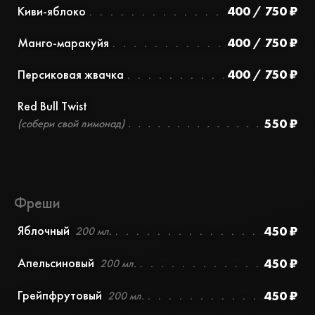
Киви-яблоко
400 / 750 ₽
Манго-маракуйя
400 / 750 ₽
Персиковая жвачка
400 / 750 ₽
Red Bull Twist
550 ₽
(собери свой лимонад)
Фреши
Яблочный
450 ₽
200 мл.
Апельсиновый
450 ₽
200 мл.
Грейпфрутовый
450 ₽
200 мл.