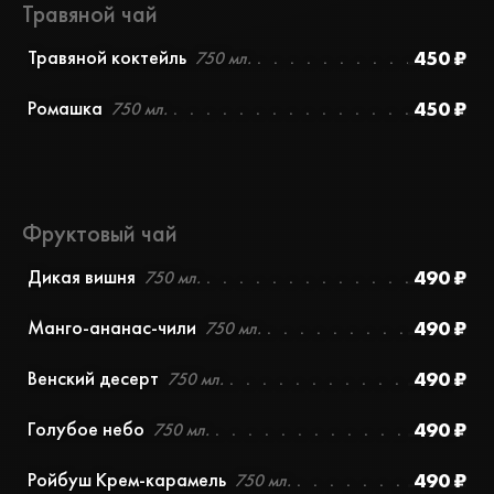
Травяной чай
Травяной коктейль
450 ₽
750 мл.
Ромашка
450 ₽
750 мл.
Фруктовый чай
Дикая вишня
490 ₽
750 мл.
Манго-ананас-чили
490 ₽
750 мл.
Венский десерт
490 ₽
750 мл.
Голубое небо
490 ₽
750 мл.
Ройбуш Крем-карамель
490 ₽
750 мл.