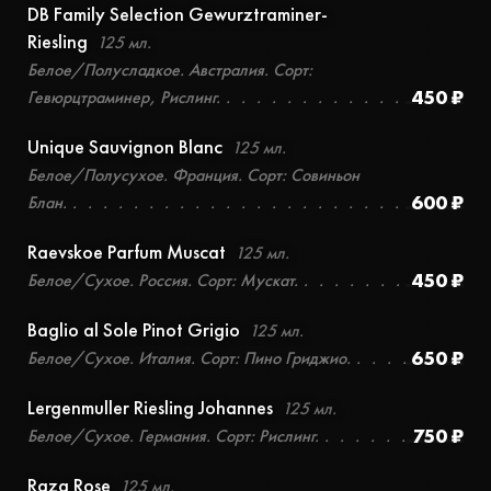
DB Family Selection Gewurztraminer-
Riesling
125 мл.
Белое/Полусладкое. Австралия. Сорт:
450 ₽
Гевюрцтраминер, Рислинг.
Unique Sauvignon Blanc
125 мл.
Белое/Полусухое. Франция. Сорт: Совиньон
600 ₽
Блан.
Raevskoe Parfum Muscat
125 мл.
450 ₽
Белое/Сухое. Россия. Сорт: Мускат.
Baglio al Sole Pinot Grigio
125 мл.
650 ₽
Белое/Сухое. Италия. Сорт: Пино Гриджио.
Lergenmuller Riesling Johannes
125 мл.
750 ₽
Белое/Сухое. Германия. Сорт: Рислинг.
Raza Rose
125 мл.