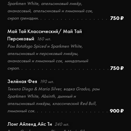
Sparkmen White, апельсиновый ликёр,
ананасовый, апельсиновый и лимонный сок,
750 ₽
сироп гренадин.
Май Тай Классический/ Май Тай
Персиковый
160 мл.
Ром Botafogo Spiced и Sparkmen White,
апельсиновый и персиковый ликёры,
ананасовый и лимонный сок, миндальный
750 ₽
сироп.
Зелёная Фея
190 мл.
Текила Diego & Maria Silver, водка Gradus, ром
Sparkmen White, Absinth, дынный и
апельсиновый ликёры, классический Red Bull,
900 ₽
лимонный сок.
Лонг Айленд Айс Ти
240 мл.