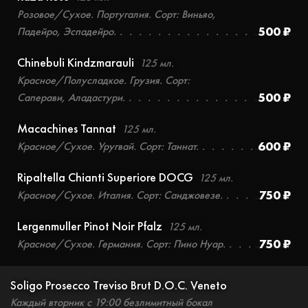
Розовое/Сухое. Португалия. Сорт: Виньяо,
500 ₽
Падейро, Эспадейро.
Chinebuli Kindzmarauli
125 мл.
Красное/Полусладкое. Грузия. Сорт:
500 ₽
Саперави, Аладастури.
Macachines Tannat
125 мл.
600 ₽
Красное/Сухое. Уругвай. Сорт: Таннат.
Ripaltella Chianti Superiore DOCG
125 мл.
750 ₽
Красное/Сухое. Италия. Сорт: Санджовезе.
Lergenmuller Pinot Noir Pfalz
125 мл.
750 ₽
Красное/Сухое. Германия. Сорт: Пино Нуар.
Soligo Prosecco Treviso Brut D.O.C. Veneto
Каждый вторник с 19:00 безлимитный бокал